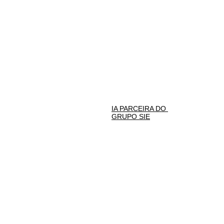
QUEM SOMOS
NOSSOS SERVIÇOS
CONSULTORES
CLIENTES/PARCEIROS
EVENTOS 
REALIZADOS
PODCAST
GOVERNANÇA 
CORPORATIVA
NA MÍDIA
TRABALHE CONOSCO
IA PARCEIRA DO 
GRUPO SIE
AJEM
PROJEM
ENTRAR EM 
CONTATO
LGPD
HOME
SIE LIFE
INTELIG